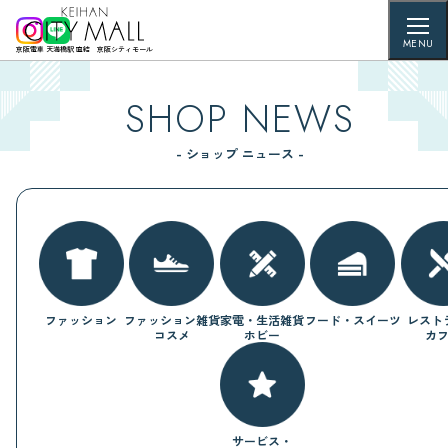
MENU
京阪電車 天満橋駅 直結 京阪シティモール
SHOP NEWS
- ショップ ニュース -
ファッション
ファッション雑貨
家電・生活雑貨
フード・スイーツ
レスト
コスメ
ホビー
カ
サービス・