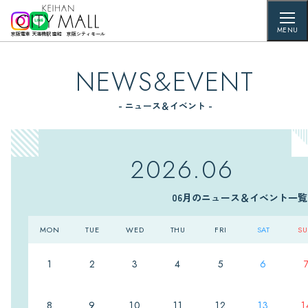
MENU
京阪電車 天満橋駅 直結 京阪シティモール
NEWS&EVENT
- ニュース＆イベント -
2026.06
06月のニュース＆イベント一覧
MON
TUE
WED
THU
FRI
SAT
S
1
2
3
4
5
6
8
9
10
11
12
13
1