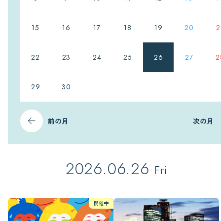
15
16
17
18
19
20
2
22
23
24
25
26
27
2
29
30
前の月
次の月
2026.06.26
Fri.
開催中