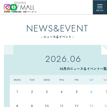
MENU
京阪電車 天満橋駅 直結 京阪シティモール
NEWS&EVENT
- ニュース＆イベント -
2026.06
06月のニュース＆イベント一覧
MON
TUE
WED
THU
FRI
SAT
S
1
2
3
4
5
6
8
9
10
11
12
13
1