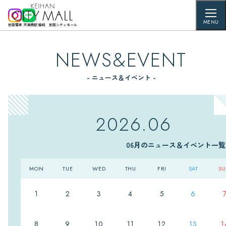
MENU
京阪電車 天満橋駅 直結 京阪シティモール
NEWS&EVENT
- ニュース＆イベント -
2026.06
06月のニュース＆イベント一覧
MON
TUE
WED
THU
FRI
SAT
S
1
2
3
4
5
6
8
9
10
11
12
13
1