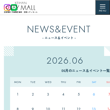
MENU
京阪電車 天満橋駅 直結 京阪シティモール
NEWS&EVENT
- ニュース＆イベント -
2026.06
06月のニュース＆イベント一覧
MON
TUE
WED
THU
FRI
SAT
S
1
2
3
4
5
6
8
9
10
11
12
13
1