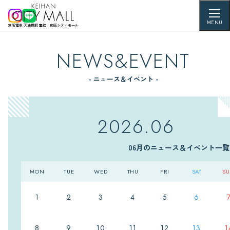
MENU
京阪電車 天満橋駅 直結 京阪シティモール
NEWS&EVENT
- ニュース＆イベント -
2026.06
06月のニュース＆イベント一覧
MON
TUE
WED
THU
FRI
SAT
S
1
2
3
4
5
6
8
9
10
11
12
13
1