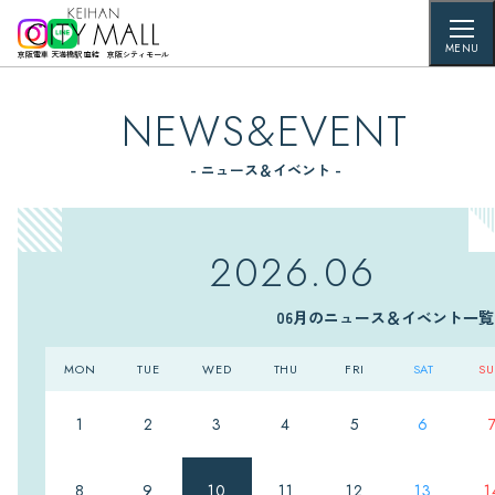
MENU
京阪電車 天満橋駅 直結 京阪シティモール
NEWS&EVENT
- ニュース＆イベント -
2026.06
06月のニュース＆イベント一覧
MON
TUE
WED
THU
FRI
SAT
S
1
2
3
4
5
6
8
9
10
11
12
13
1